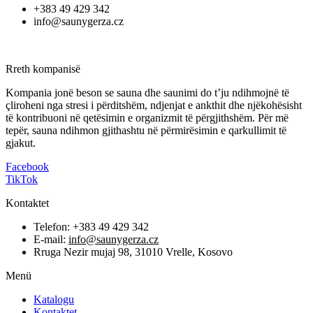
+383 49 429 342
info@saunygerza.cz
Rreth kompanisë
Kompania jonë beson se sauna dhe saunimi do t’ju ndihmojnë të
çliroheni nga stresi i përditshëm, ndjenjat e ankthit dhe njëkohësisht
të kontribuoni në qetësimin e organizmit të përgjithshëm. Për më
tepër, sauna ndihmon gjithashtu në përmirësimin e qarkullimit të
gjakut.
Facebook
TikTok
Kontaktet
Telefon: +383 49 429 342
E-mail:
info@saunygerza.cz
Rruga Nezir mujaj 98, 31010 Vrelle, Kosovo
Menü
Katalogu
Kontaktet