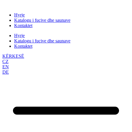
Skip
to
Hyrje
content
Katalogu i fuçive dhe saunave
Kontaktet
Hyrje
Katalogu i fuçive dhe saunave
Kontaktet
KËRKESË
CZ
EN
DE