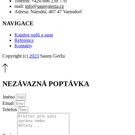
Telefon: +420 606 239 770
mail:
info@saunygerza.cz
Adresa: Národní, 407 47 Varnsdorf
NAVIGACE
Katalog sudů a saun
Reference
Kontakty
Copyright (c)
2023
Sauny Gerža
NEZÁVAZNÁ POPTÁVKA
Jméno
Email
Telefon