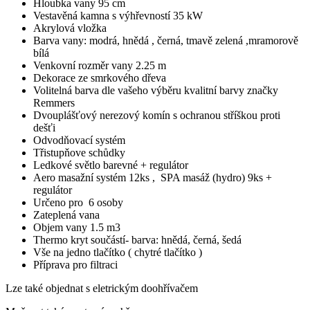
Hloubka vany 95 cm
Vestavěná kamna s výhřevností 35 kW
Akrylová vložka
Barva vany: modrá, hnědá , černá, tmavě zelená ,mramorově
bílá
Venkovní rozměr vany 2.25 m
Dekorace ze smrkového dřeva
Volitelná barva dle vašeho výběru kvalitní barvy značky
Remmers
Dvouplášťový nerezový komín s ochranou stříškou proti
dešťi
Odvodňovací systém
Třistupňove schůdky
Ledkové světlo barevné + regulátor
Aero masažní systém 12ks , SPA masáž (hydro) 9ks +
regulátor
Určeno pro 6 osoby
Zateplená vana
Objem vany 1.5 m3
Thermo kryt součástí- barva: hnědá, černá, šedá
Vše na jedno tlačítko ( chytré tlačítko )
Příprava pro filtraci
Lze také objednat s eletrickým doohřívačem